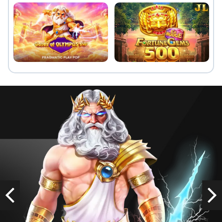
dong****3
IDR
589,800.00
Wild Bandito
dong****3
IDR
536,800.00
Mahjong Ways
w****1
IDR
495,600.00
Wild Bandito
dong****3
IDR
458,500.00
Gates of Olympus Super Scatter
dong****3
IDR
451,620.00
Previous
Ne
Gates of Olympus 1000