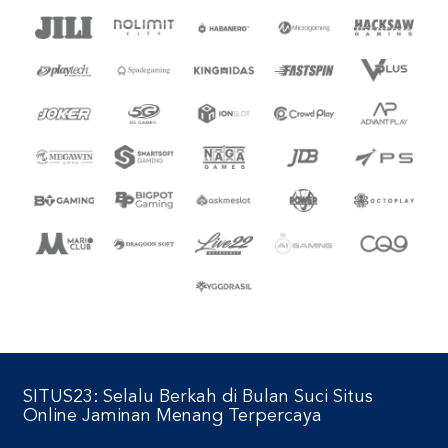
SITUS23: Selalu Berkah di Bulan Suci Situs
Online Jaminan Menang Terpercaya