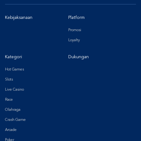
Kebijaksanaan
Platform
Promosi
Loyalty
Kategori
Dukungan
Hot Games
Slots
Live Casino
Race
Olahraga
Crash Game
Arcade
Poker