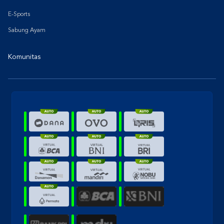
E-Sports
Sabung Ayam
Komunitas