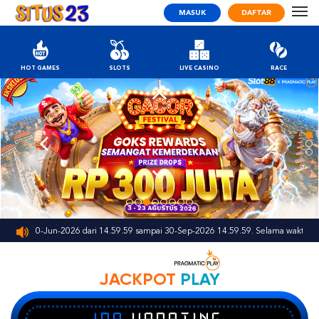
MASUK
DAFTAR
HOT GAMES
SLOTS
LIVE CASINO
RACE
rts pada 30-Jun-2026 dari 14.59.59 sampai 30-Sep-2026 14.59.59. Selama waktu ini
JACKPOT
PLAY
IDR
UPDATING